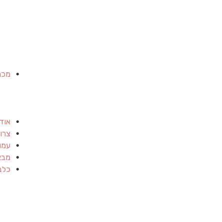
מכר
אוד
צרו
עמו
מבצ
כלב