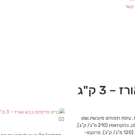
 קשר
 3 ק"ג
וף, סובין אורז, עיסת תפוחים מיובשת,שמן
סלמון (2%),כבד עוף שעבר הידרוליזה,שמרי בירה, קולגן, גלוקוזאמין (210 מ”ג/ ק”ג),
כונדרויטין סולפט (150 מ”ג/ ק”ג), מנן- אוליגוסכרידים (120 מ”ג/ ק”ג), פרוקטו-