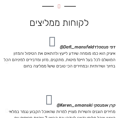
לקוחות ממליצים
דפי מנספלד
Dafi_mansfeld@
אי
איציק הוא כמו מומחה שיודע לייעץ ולהתאים את הטיפול והמזון
אנ
המושלם לכל בעל חיים! מיטות, מתקנים, מזון ומדבירים למיניהם הכל
חת
בחיוך ושירותיות ובמחירים הכי טובים שיש! ממליצה בחום
הת
מה
מת
את
קרן אומנסקי
Keren_omanski@
פנ
מחירים הוגנים והשירות מצויין למרות שהאוכל הקבוע נגמר במלאי
הז
הציעו אוכל חלופי ודאגו לעדכן וגם הביאו 2 שקיות חטיפים עם
בד