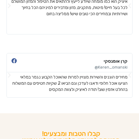
איציק הוא כמו מומחה שיודע לייעץ ולהתאים את הטיפול והמזון המושלם
א
לכל בעל חיים! מיטות, מתקנים, מזון ומדבירים למיניהם הכל בחיוך
ח
ושירותיות ובמחירים הכי טובים שיש! ממליצה בחום
ל
ע
ש
קרן אומנסקי
פ
@
Keren_omanski@
מחירים הוגנים והשירות מצויין למרות שהאוכל הקבוע נגמר במלאי
ה
הציעו אוכל חלופי ודאגו לעדכן וגם הביאו 2 שקיות חטיפים עם המשלוח
ב
בהחלט אזמין שוב! תודה לאיציק ולצוות המקסים
ש
קבלו הטבות ומבצעים!