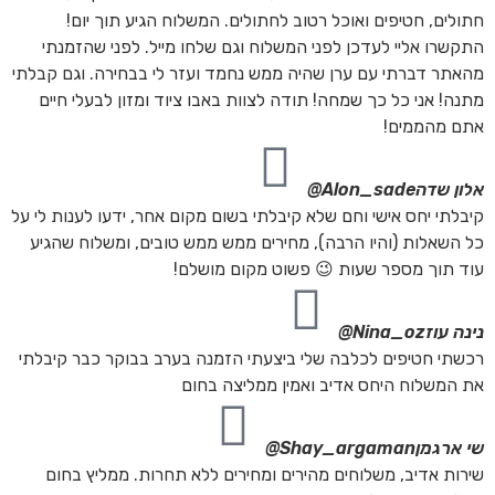
חתולים, חטיפים ואוכל רטוב לחתולים. המשלוח הגיע תוך יום!
התקשרו אליי לעדכן לפני המשלוח וגם שלחו מייל. לפני שהזמנתי
מהאתר דברתי עם ערן שהיה ממש נחמד ועזר לי בבחירה. וגם קבלתי
מתנה! אני כל כך שמחה! תודה לצוות באבו ציוד ומזון לבעלי חיים
אתם מהממים!
אלון שדה
Alon_sade@
קיבלתי יחס אישי וחם שלא קיבלתי בשום מקום אחר, ידעו לענות לי על
כל השאלות (והיו הרבה), מחירים ממש ממש טובים, ומשלוח שהגיע
עוד תוך מספר שעות 😉 פשוט מקום מושלם!
נינה עוז
Nina_oz@
רכשתי חטיפים לכלבה שלי ביצעתי הזמנה בערב בבוקר כבר קיבלתי
את המשלוח היחס אדיב ואמין ממליצה בחום
שי ארגמן
Shay_argaman@
שירות אדיב, משלוחים מהירים ומחירים ללא תחרות. ממליץ בחום