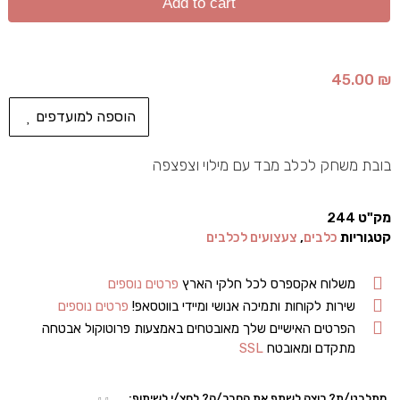
Add to cart
45.00
₪
הוספה למועדפים
בובת משחק לכלב מבד עם מילוי וצפצפה
מק"ט
244
קטגוריות
כלבים
,
צעצועים לכלבים
משלוח אקספרס לכל חלקי הארץ
פרטים נוספים
שירות לקוחות ותמיכה אנושי ומיידי בווטסאפ!
פרטים נוספים
הפרטים האישיים שלך מאובטחים באמצעות פרוטוקול אבטחה
מתקדם ומאובטח
SSL
מתלבט/ת? רוצה לשתף את החבר/ה? לחצ/י לשיתוף: