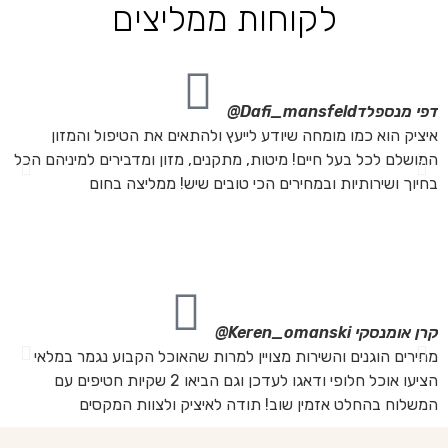
לקוחות ממליצים
דפי מנספלד
Dafi_mansfeld@
אי
איציק הוא כמו מומחה שיודע לייעץ ולהתאים את הטיפול והמזון
אנ
המושלם לכל בעל חיים! מיטות, מתקנים, מזון ומדבירים למיניהם הכל
חת
בחיוך ושירותיות ובמחירים הכי טובים שיש! ממליצה בחום
הת
מה
מת
את
קרן אומנסקי
Keren_omanski@
פנ
מחירים הוגנים והשירות מצויין למרות שהאוכל הקבוע נגמר במלאי
הז
הציעו אוכל חלופי ודאגו לעדכן וגם הביאו 2 שקיות חטיפים עם
בד
המשלוח בהחלט אזמין שוב! תודה לאיציק ולצוות המקסים
של