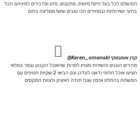
המושלם לכל בעל חיים! מיטות, מתקנים, מזון ומדבירים למיניהם הכל
חת
בחיוך ושירותיות ובמחירים הכי טובים שיש! ממליצה בחום
הת
מה
מת
את
קרן אומנסקי
Keren_omanski@
פנ
מחירים הוגנים והשירות מצויין למרות שהאוכל הקבוע נגמר במלאי
הז
הציעו אוכל חלופי ודאגו לעדכן וגם הביאו 2 שקיות חטיפים עם
בד
המשלוח בהחלט אזמין שוב! תודה לאיציק ולצוות המקסים
של