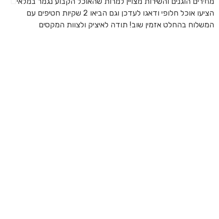
מחירים הוגנים והשירות מצויין למרות שהאוכל הקבוע נגמר במלאי
הז
הציעו אוכל חלופי ודאגו לעדכן וגם הביאו 2 שקיות חטיפים עם
בד
המשלוח בהחלט אזמין שוב! תודה לאיציק ולצוות המקסים
של