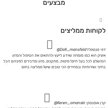
מבצעים
לקוחות ממליצים
דפי מנספלד
Dafi_mansfeld@
אי
איציק הוא כמו מומחה שיודע לייעץ ולהתאים את הטיפול והמזון
אנ
המושלם לכל בעל חיים! מיטות, מתקנים, מזון ומדבירים למיניהם הכל
חת
בחיוך ושירותיות ובמחירים הכי טובים שיש! ממליצה בחום
הת
מה
מת
את
קרן אומנסקי
Keren_omanski@
פנ