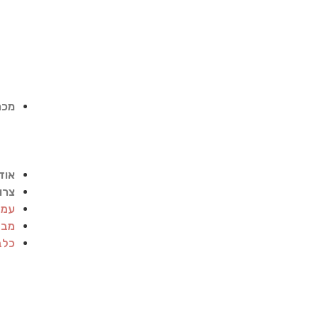
מכר
אוד
צרו
עמו
מבצ
כלב