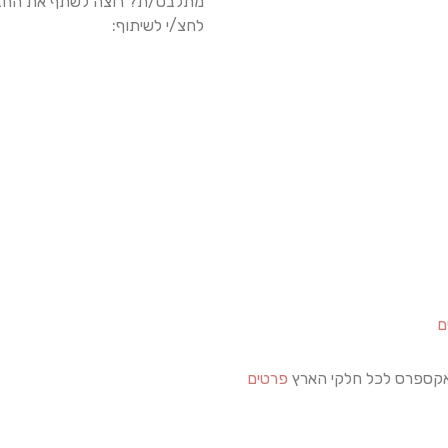
מתלבט/ת? רוצה לשתף את החב
לחצ/י לשיתוף:
ם
קספרס לכל חלקי הארץ
פרטים