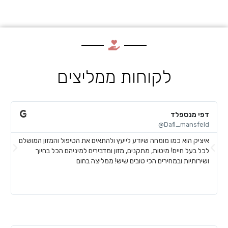
לקוחות ממליצים
דפי מנספלד
א
@
Dafi_mansfeld@
איציק הוא כמו מומחה שיודע לייעץ ולהתאים את הטיפול והמזון המושלם
א
לכל בעל חיים! מיטות, מתקנים, מזון ומדבירים למיניהם הכל בחיוך
ח
ושירותיות ובמחירים הכי טובים שיש! ממליצה בחום
ל
ע
ש