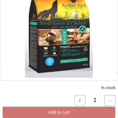
In stock
+
-
Add to cart