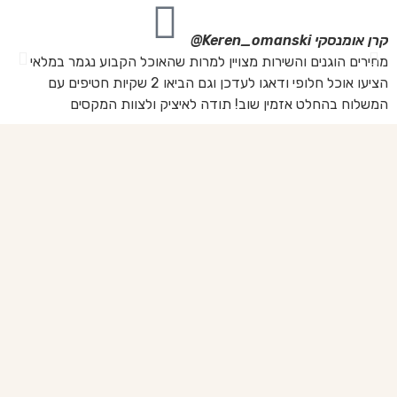
קרן אומנסקי
Keren_omanski@
פנ
מחירים הוגנים והשירות מצויין למרות שהאוכל הקבוע נגמר במלאי
הז
הציעו אוכל חלופי ודאגו לעדכן וגם הביאו 2 שקיות חטיפים עם
בד
המשלוח בהחלט אזמין שוב! תודה לאיציק ולצוות המקסים
של