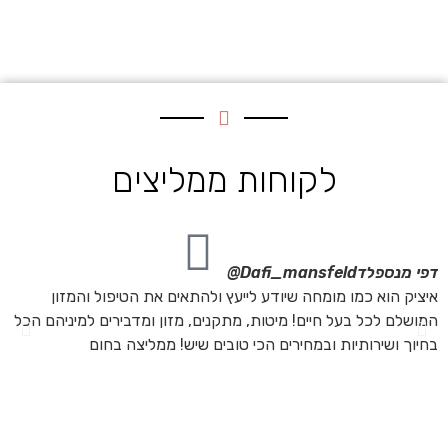
לקוחות ממליצים
דפי מנספלד
Dafi_mansfeld@
אי
איציק הוא כמו מומחה שיודע לייעץ ולהתאים את הטיפול והמזון
אנ
המושלם לכל בעל חיים! מיטות, מתקנים, מזון ומדבירים למיניהם הכל
חת
בחיוך ושירותיות ובמחירים הכי טובים שיש! ממליצה בחום
הת
מה
מת
את