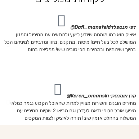
דפי מנספלד
Dafi_mansfeld@
אי
איציק הוא כמו מומחה שיודע לייעץ ולהתאים את הטיפול והמזון
אנ
המושלם לכל בעל חיים! מיטות, מתקנים, מזון ומדבירים למיניהם הכל
חת
בחיוך ושירותיות ובמחירים הכי טובים שיש! ממליצה בחום
הת
מה
מת
את
קרן אומנסקי
Keren_omanski@
פנ
מחירים הוגנים והשירות מצויין למרות שהאוכל הקבוע נגמר במלאי
הז
הציעו אוכל חלופי ודאגו לעדכן וגם הביאו 2 שקיות חטיפים עם
בד
המשלוח בהחלט אזמין שוב! תודה לאיציק ולצוות המקסים
של