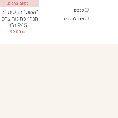
כלבים
“אאוט” תרסיס “בו
הנה” לחינוך צרכי
ציוד לכלבים
945 מ”ל​
99.00
₪