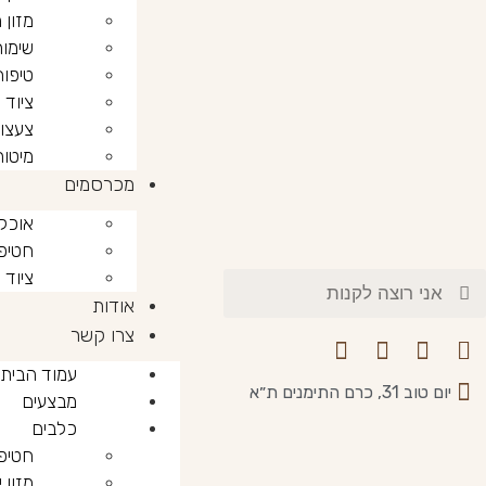
מזון 
שימור
טיפוח
ציוד 
צעצוע
מיטות
מכרסמים
אוכל
חטיפ
ציוד
אודות
צרו קשר
עמוד הבית
יום טוב 31, כרם התימנים ת״א
מבצעים
כלבים
חטיפ
מזון 