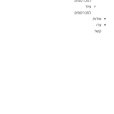
למכרסמים
ציוד
למכרסמים
אודות
צרו
קשר
דף הבית
»
פנסי פיסט חטיף לחתול 10+1