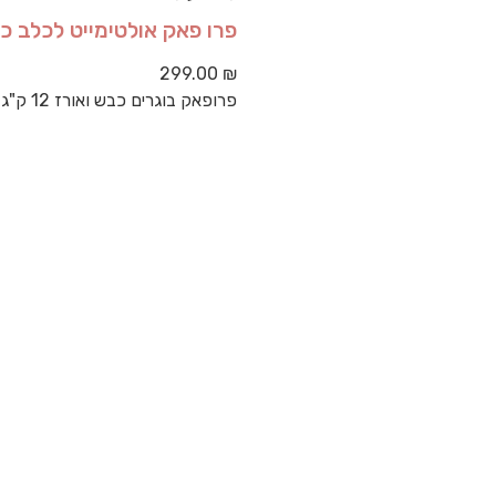
פרו פאק אולטימייט לכלב כבש וא
299.00
₪
פרופאק בוגרים כבש ואורז 12 ק"ג PROPAC Ultimates Lamb and...