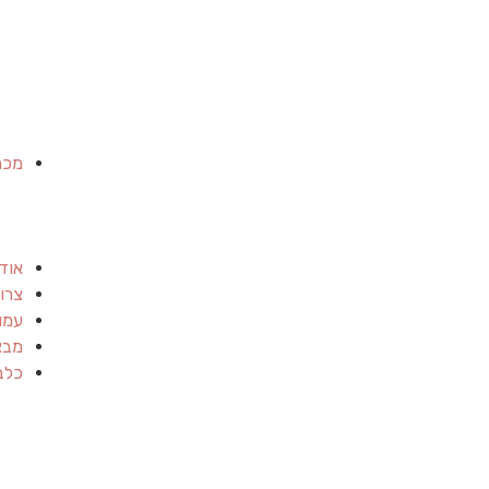
מכר
אוד
צרו
עמו
מבצ
כלב