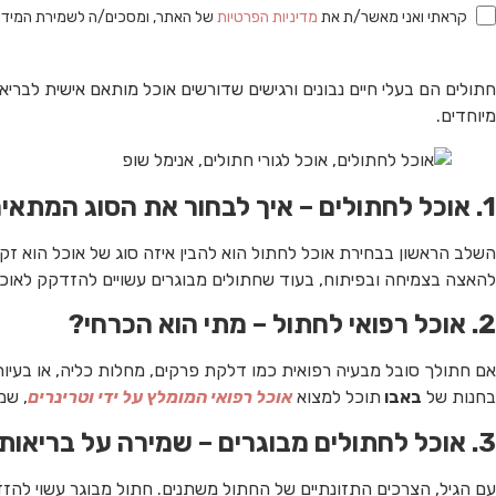
קראתי ואני מאשר/ת את
מדיניות הפרטיות
של האתר, ומסכים/ה לשמירת המידע ל
חתולים הם בעלי חיים נבונים ורגישים שדורשים אוכל מותאם אישית לבריא
מיוחדים.
1. אוכל לחתולים – איך לבחור את הסוג המתאים?
השלב הראשון בבחירת אוכל לחתול הוא להבין איזה סוג של אוכל הוא זקו
להאצה בצמיחה ובפיתוח, בעוד שחתולים מבוגרים עשויים להזדקק לאוכל ע
2. אוכל רפואי לחתול – מתי הוא הכרחי?
אם חתולך סובל מבעיה רפואית כמו דלקת פרקים, מחלות כליה, או בעיות ע
בחנות של
באבו
תוכל למצוא
אוכל רפואי המומלץ על ידי וטרינרים
, שמ
3. אוכל לחתולים מבוגרים – שמירה על בריאות אופטימלית
עם הגיל, הצרכים התזונתיים של החתול משתנים. חתול מבוגר עשוי להזדקק