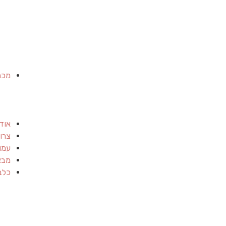
מכר
אוד
צרו
עמו
מבצ
כלב