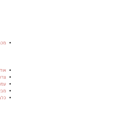
מכר
אוד
צרו
עמו
מבצ
כלב