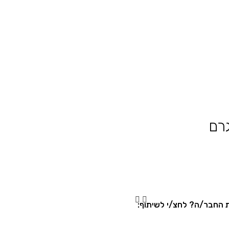
החבר/ה? לחצ/י לשיתוף: