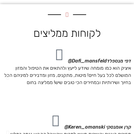
לקוחות ממליצים
דפי מנספלד
Dafi_mansfeld@
אי
איציק הוא כמו מומחה שיודע לייעץ ולהתאים את הטיפול והמזון
אנ
המושלם לכל בעל חיים! מיטות, מתקנים, מזון ומדבירים למיניהם הכל
חת
בחיוך ושירותיות ובמחירים הכי טובים שיש! ממליצה בחום
הת
מה
מת
את
קרן אומנסקי
Keren_omanski@
פנ