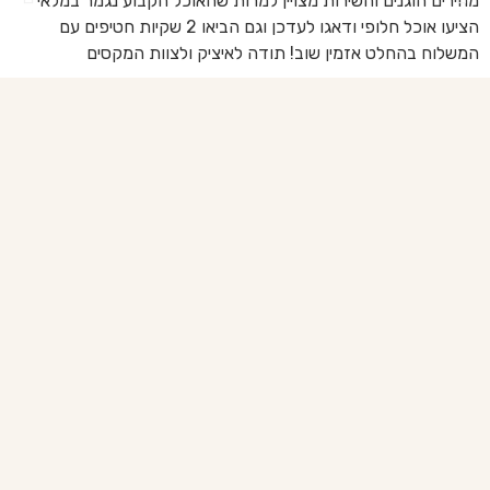
מחירים הוגנים והשירות מצויין למרות שהאוכל הקבוע נגמר במלאי
הז
הציעו אוכל חלופי ודאגו לעדכן וגם הביאו 2 שקיות חטיפים עם
בד
המשלוח בהחלט אזמין שוב! תודה לאיציק ולצוות המקסים
של